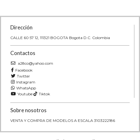
 La
Escala 1-64 La tienda más grande
Escala 1-
..
en línea de Colombia....
en línea 
Dirección
CALLE 60 57 12, 111321 BOGOTA Bogota D.C. Colombia
Contactos
a28co@yahoo.com
Facebook
Twitter
Instagram
WhatsApp
Youtube
Tiktok
Sobre nosotros
VENTA Y COMPRA DE MODELOS A ESCALA 3103222186