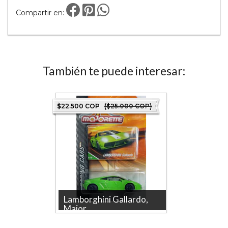
Compartir en:
También te puede interesar:
COP)
$22.500 COP
($25.000 COP)
$31.500 
de
Lamborghini Gallardo,
Lambor
Major...
amari..
la De
Lamborghini Gallardo, Majorette,
Lamborghi