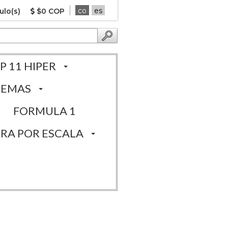
co
es
ulo(s)
$0 COP
P 11 HIPER
TEMAS
FORMULA 1
RA POR ESCALA