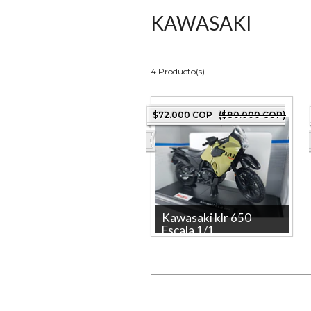
KAWASAKI
4 Producto(s)
$72.000 COP
($80.000 COP)
Kawasaki klr 650
Escala 1/1...
Kawasaki klr 650 Escala 1/18
marca maistoLa tienda más
grande en línea de Colombia.
Pro...