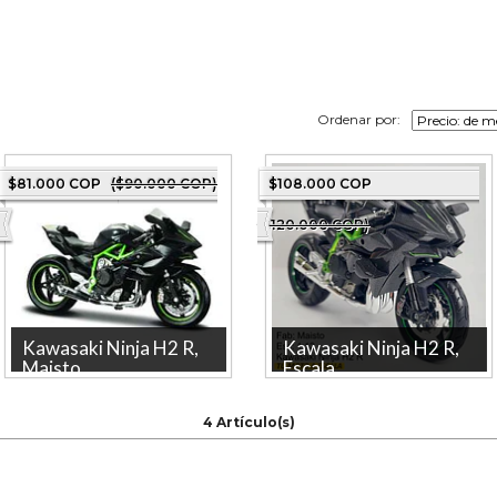
Ordenar por:
$81.000 COP
($90.000 COP)
$108.000 COP
($120.000 COP)
Kawasaki Ninja H2 R,
Kawasaki Ninja H2 R,
Maisto...
Escala...
Kawasaki Ninja H2 R, Maisto,
KAWASAKI NINJA H2 R
Escala 1-18 Marca MAISTO
Marca: MAISTO La tienda
4 Artículo(s)
Producto NUEVO Producto
más grande en línea de
licenciad...
Colombia. Producto N...