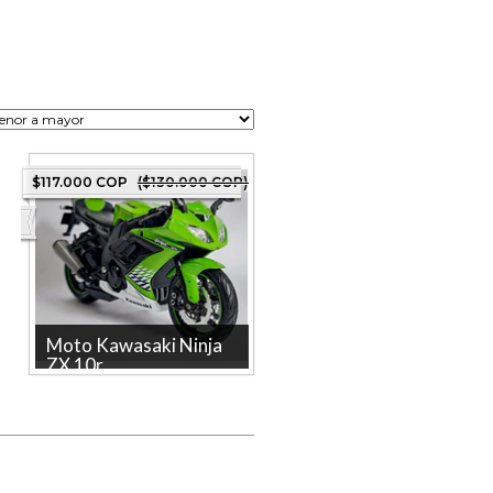
$117.000 COP
($130.000 COP)
Moto Kawasaki Ninja
ZX 10r,...
KAWASAKI NINJA ZX 10R
Marca: MAISTO La tienda
más grande en linea de
Colombia. Producto...