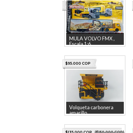
MULA VOLVO FMX ,
Escala 1:6...
MULA VOLVO FMX , Escala
1:64, Marca
MAJORETTE COLECCION
$95.000 COP
2022 La tienda más gr...
Volqueta carbonera
amarillo...
Descubre la volqueta
carbonera Jing Bang, una
impresionante pieza de
$135.000 COP
($150.000 COP)