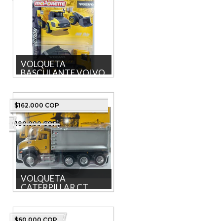
VOLQUETA
BASCULANTE VOLVO
F...
VOLQUETA BASCULANTE
VOLVO FMX , Escala 1:64,
$162.000 COP
Marca
MAJORETTE COLECCION
($180.000 COP)
2022 L...
VOLQUETA
CATERPILLAR CT
660...
Descubre la VOLQUETA
CATERPILLAR CT 660 a
$60.000 COP