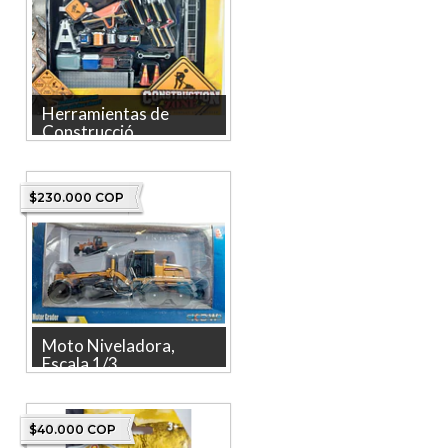
Herramientas de
Construcció...
Herramientas de
Construcción, Phoenix Toys,
Escala 1-24 La tienda más
$230.000 COP
grande en línea d...
Moto Niveladora,
Escala 1/3...
Descubre la Moto Niveladora
de la reconocida marca
KAIDIWEI, un producto
$40.000 COP
licenciado y c...