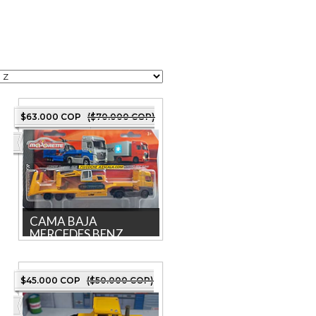
$63.000 COP
($70.000 COP)
CAMA BAJA
MERCEDES BENZ
ACT...
CAMA BAJA MERCEDES
BENZ ACTROS CON RETRO,
$45.000 COP
($50.000 COP)
Escala 1:64, Marca
MAJORETTE COLECCION
2...