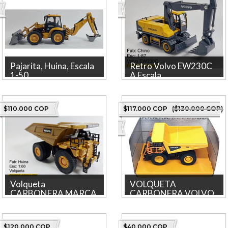
Pajarita, Huina, Escala
Retro Volvo EW230C
1-50
A Escala...
Pajarita, Huina, Escala 1-50 La
Retro Volvo EW230C La
tienda mas grande en línea de
tienda más grande en línea de
Colombia. Producto licenc...
Colombia. Producto
$110.000 COP
$117.000 COP
($130.000 COP)
licenciado. Piez...
Volqueta
VOLQUETA
CARBONERA MARCA
CARBONERA VOLVO
HU...
R1...
Descubre la Volqueta
VOLQUETA CARBONERA
CARBONERA MARCA
VOLVO R100E , Escala 1/60
$120.000 COP
$40.000 COP