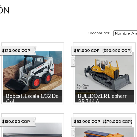
ÓN
Ordenar por:
$120.000 COP
$81.000 COP
($90.000 COP)
Bobcat, Escala 1/32 De
BULLDOZER Liebherr
Col...
PR 744 A...
BOBCAT Marca: BURAGO La
Liebherr PR 744 La tienda
tienda más grande en linea de
más grande en línea de
Colombia. Pieza
Colombia. Producto
$150.000 COP
$63.000 COP
($70.000 COP)
coleccionable ta...
licenciado. Pieza c...