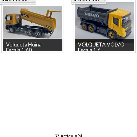
HUINA en escala 1/60, una
MARCA BURAGO La tienda
pieza ideal para colecci...
más grande en linea...
Volqueta Huina –
VOLQUETA VOLVO ,
Escala 1:60
Escala 1:6...
Descubre la Volqueta HUINA,
VOLQUETA VOLVO FMX ,
un modelo a escala 1/60 que
Escala 1:64, Marca
mide aproximadamente 15
MAJORETTE La tienda mas
cm de l...
grande en linea de Colo...
33 Artículo(s)