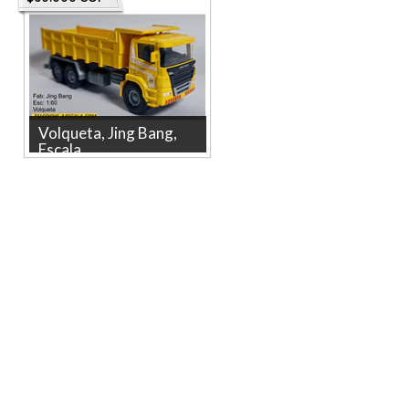
escala 1/64 de DIECAST
MASTERS, una pieza ide...
Volqueta, Jing Bang,
Escala...
Volqueta, Jing Bang, Escala 1-
60 La tienda mas grande en
línea de Colombia. Producto
li...