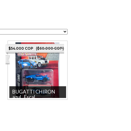
$54.000 COP
($60.000 COP)
BUGATTI CHIRON
azul , Escal...
BUGATTI CHIRON AZUL ,
Escala 1:64, Marca
MAJORETTE COLECCION
2022 La tienda mas gr...