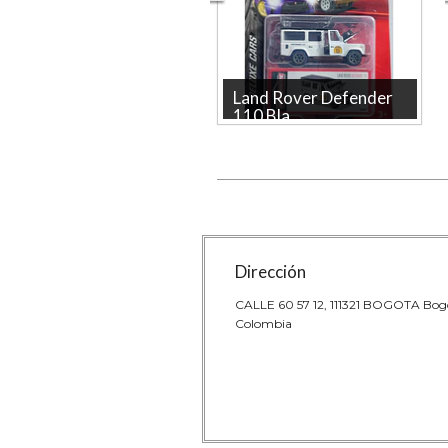
Land Rover Defender
110 Bla...
LAND ROVER DEFENDER
110 A Escala De Coleccion
marca majorette La tienda
más grande en l...
Dirección
CALLE 60 57 12, 111321 BOGOTA Bog
Colombia