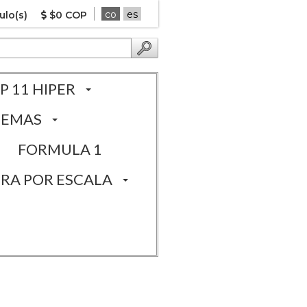
co
es
ulo(s)
$0 COP
P 11 HIPER
TEMAS
FORMULA 1
RA POR ESCALA