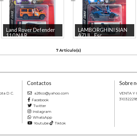
Land Rover Defender
LAMBORGHINI SIAN
110 NAR...
AZUL , Esc...
Land Rover Defender 110
LAMBORGHINI SIAN AZUL ,
NARANJA Escala 1/64 La
Escala 1:64, Marca
7 Artículo(s)
tienda más grande en línea de
MAJORETTE La tienda mas
Colombia. ...
grande en linea de C...
Contactos
Sobre n
ota D.C.
a28co@yahoo.com
VENTA Y
31032221
Facebook
Twitter
Instagram
WhatsApp
Youtube
Tiktok