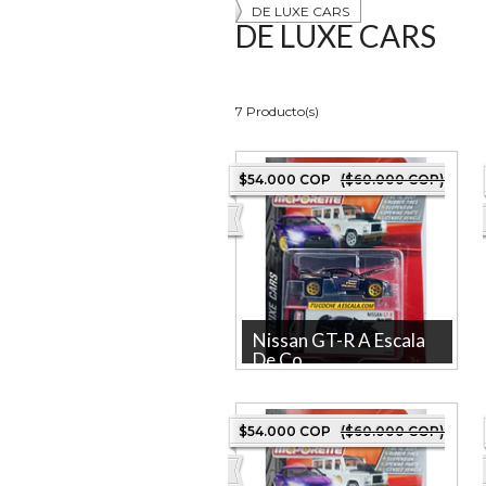
DE LUXE CARS
DE LUXE CARS
7 Producto(s)
$54.000 COP
($60.000 COP)
Nissan GT-R A Escala
De Co...
NISSAN GT-R Marca:
MAJORETTE La tienda mas
grande en linea de Colombia.
$54.000 COP
($60.000 COP)
Producto lice...