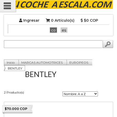
Ingresar
0 Artículo(s)
$0 COP
co
es
Inicio
MARCAS AUTOMOTRICES
EUROPEOS
BENTLEY
BENTLEY
2 Producto(s)
$70.000 COP