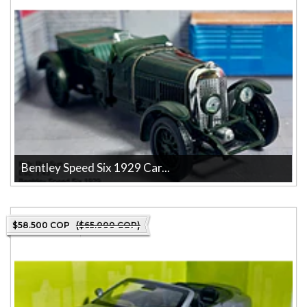
Bentley Speed Six 1929 Car...
BENTLEY SPEED SIX 1929 Carro A Escala De Coleccion Marca: RUN
SUN La tienda mas grand...
$58.500 COP
($65.000 COP)