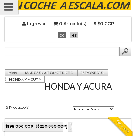
Ingresar
0 Artículo(s)
$0 COP
co
es
Inicio
MARCAS AUTOMOTRICES
JAPONESES
HONDA Y ACURA
HONDA Y ACURA
18 Producto(s)
Destacado
$198.000 COP
($220.000 COP)