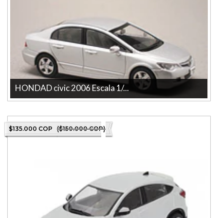
HONDAD civic 2006 Escala 1/...
Descubre el HONDAD CIVIC a escala 1/43, fabricado por la
reconocida marca FIRST43. Este...
$135.000 COP
($150.000 COP)