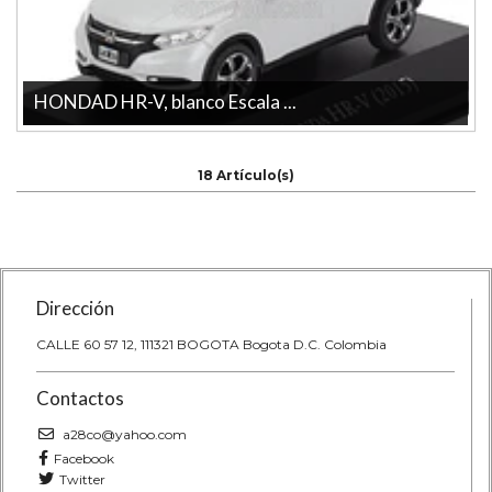
HONDAD HR-V, blanco Escala ...
Descubre el HONDAD HR-V en escala 1/43, fabricado por la
reconocida marca IXO. Esta pie...
18 Artículo(s)
Dirección
CALLE 60 57 12, 111321 BOGOTA Bogota D.C. Colombia
Contactos
a28co@yahoo.com
Facebook
Twitter