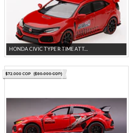
HONDA CIVIC TYPE R TIME ATT...
Descubre el HONDA CIVIC TYPE R TIME ATTACK 2018 MINI GT en
escala 1:64, una pieza perfe...
$72.000 COP
($80.000 COP)