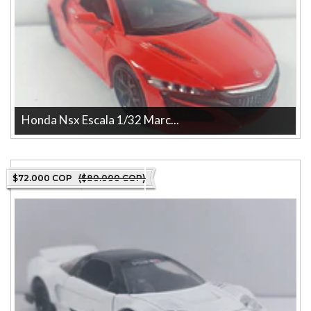
Honda Nsx Escala 1/32 Marc...
Honda Nsx Escala 1/32 Marca MINIAUTO • Recomendado para
niños de edad 3 años en adelan...
$72.000 COP
($80.000 COP)