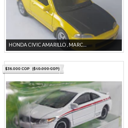
HONDA CIVIC AMARILLO , MARC...
HONDA CIVIC AMARILLO , MARCA Welly, Escala 1-64 La tienda
mas grande en linea de Colomb...
$36.000 COP
($40.000 COP)