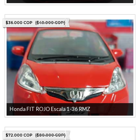
Descubre el Honda Civic Type R en miniatura, una impresionante
pieza de colección a esc...
$36.000 COP
($40.000 COP)
Honda FIT ROJO Escala 1-36 RMZ
Descubre el impresionante modelo de colección Honda S2000 de
MAISTO, a escala 1:36. Est...
$72.000 COP
($80.000 COP)