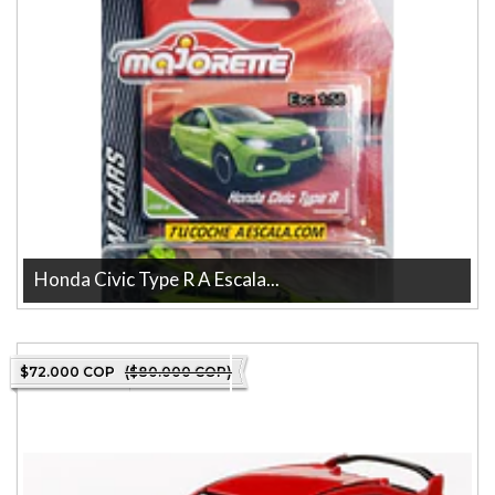
Honda Civic Type R A Escala...
HONDA CIVIC TYPE R Escala De Coleccion marca majorette La
tienda más grande en línea d...
$72.000 COP
($80.000 COP)