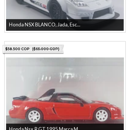
Honda NSX BLANCO, Jada, Esc...
Honda NSX BLANCO, Jada, Escala 1-32 La tienda más grande en
línea de Colombia. Pieza co...
$58.500 COP
($65.000 COP)
Honda Nsx R GT 1995 Marca M...