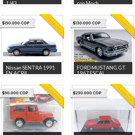
1/43 , ...
con Moch...
FERRARI ENZO Escala 1/43 ,
Nissan Patrol 1975 con
Marca Ixo Marca: IXO La
Muñeco , Greenlight, Escala 1-
Destacado
Destacado
tienda más grande en línea...
64 • Marca Greenlight •...
$150.000 COP
$130.000 COP
Nissan SENTRA 1991
FORD MUSTANG GT
EN ACRIL...
1967 ESCAL...
Descubre el Nissan SENTRA
FORD MUSTANG GT 1967
1991, una notable pieza de
ESCALA 1/64, MARCA
Destacado
Destacado
colección fabricada por ...
MAISTO La tienda más
$90.000 COP
$230.000 COP
grande en linea...