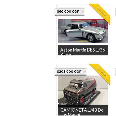
Destacado
$60.000 COP
Aston Martin Db5 1/36
Kinsm...
Descubre el Aston Martin Db5
Carro a Escala de Colección,
Destacado
una pieza icónica d...
$203.000 COP
CAMIONETA 1/43 De
Los Magni...