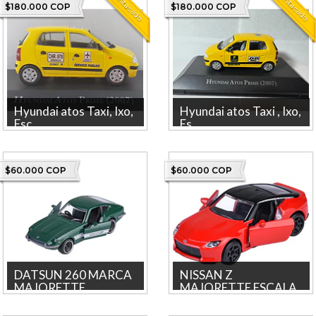
Destacado
Destacado
$180.000 COP
$180.000 COP
Hyundai atos Taxi, Ixo,
Hyundai atos Taxi , Ixo,
Esc...
Es...
Hyundai AtOS a escala 1 es
Hyundai AtOS a escala 1 es
una de los taxis más icónicos
una de los taxis más icónicos
de las Colombia, par...
de las Colombia, par...
$60.000 COP
$60.000 COP
DATSUN 260 MARCA
NISSAN Z
MAJORETTE ...
MAJORETTE ESCALA
1/64
DATSUN 260 MARCA