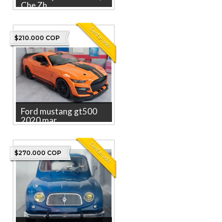
Che Zh...
Rolls Royce Phantom, Che
Zhi, Escala 1-28 blanco La
Destacado
tienda mas grande e...
$210.000 COP
Ford mustang gt500
2020 mar...
Ford mustang gt 500 2020
marca maisto , escala 1/24
Destacado
Marca: MAISTO. La tienda ...
$270.000 COP