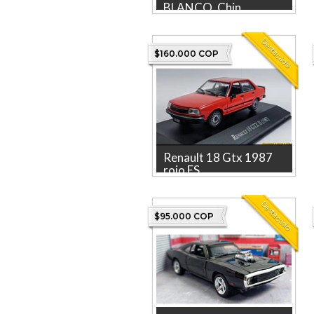
BLANCO, Chin...
Descubre el Tesla Modelo 3,
Chino, a escala 1:32, una pieza
Destacado
coleccionable que...
$160.000 COP
Renault 18 Gtx 1987
rojo ES...
Descubre el Renault 18 Gtx
1987 en un detallado modelo a
Destacado
escala de 1/43, idea...
$95.000 COP