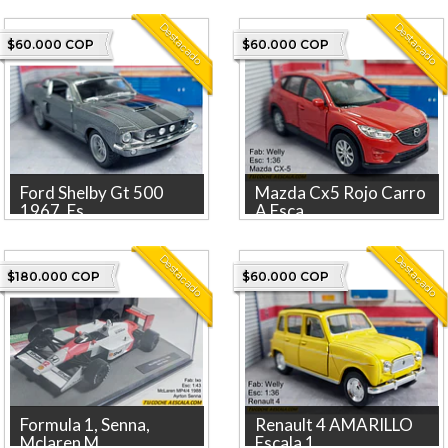
Destacado
Destacado
$60.000 COP
$60.000 COP
Ford Shelby Gt 500
Mazda Cx5 Rojo Carro
1967, Es...
A Esca...
Descubre el icónico Ford
mazda cx5 rojo A ESCALA
Shelby GT 500 de 1967, una
1:36 La tienda más grande en
Destacado
Destacado
pieza exquisita de colecc...
línea de Colombia. Marc...
$180.000 COP
$60.000 COP
Formula 1, Senna,
Renault 4 AMARILLO
Mclaren M...
Escala 1...