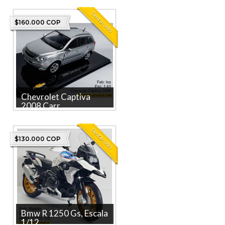
Destacado
$160.000 COP
Chevrolet Captiva
2008 Carr...
Chevrolet Captiva 2008 a
escala 1/43 — réplica de la
Destacado
marca IXO pensada para c...
$130.000 COP
Bmw R 1250 Gs, Escala
1/12,...