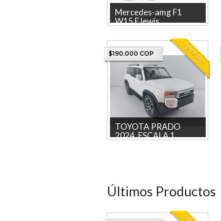
Mercedes-amg F1
W15 E lewis...
Mercedes-amg F1 W15 E lewis
hamilton en caja de carton 1-
Destacado
24 La tienda mas gra...
$190.000 COP
TOYOTA PRADO
2024, ESCALA 1...
Descubre el fascinante
modelo a escala 1/24 del
TOYOTA PRADO de la marca
HAOC...
Últimos Productos