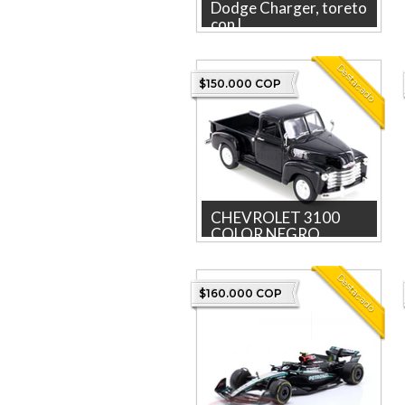
Dodge Charger, toreto
con l...
Dodge Charger, Miniauto, 1-
32 La tienda más grande en
Destacado
línea de Colombia. Piez...
$150.000 COP
CHEVROLET 3100
COLOR NEGRO,...
Descubre el Chevrolet 3100
en color negro y tapas de rin
Destacado
blancas de Welly, un...
$160.000 COP