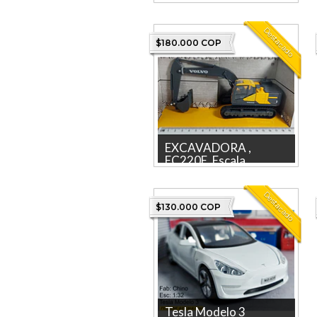
GMC VANDURA DE LOS
MAGNIFICOS Marca:
Destacado
GREENLIGHT La tienda más
$180.000 COP
grande en linea...
EXCAVADORA ,
EC220E ,Escala...
EXCAVADORA , EC220E
,Escala 1/50, MARCA
Destacado
BURAGO La tienda mas
$130.000 COP
grande en lÍnea ...
Tesla Modelo 3