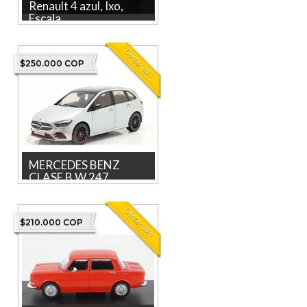
Renault 4 azul, Ixo,
Escala...
Descubre el Renault 4 azul,
un impresionante modelo de
Destacado
Ixo en escala 1:24, id...
$250.000 COP
MERCEDES BENZ
CLASE B W 247...
MERCEDES BENZ GLA ,
Escala 1/18, MARCA Z
Destacado
MODELS La tienda más
$210.000 COP
grande en linea...