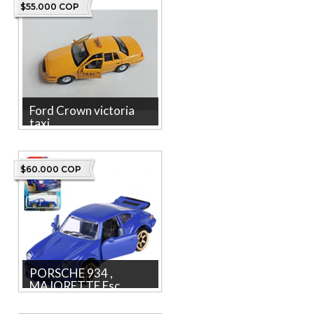
$55.000 COP
Ford Crown victoria
taxi , ...
Ford Crown victoria taxi ,
welly Escala 1-36 La tienda
más grande en línea de...
$60.000 COP
PORSCHE 934 ,
MAJORETTE Esc...
PORSCHE 934 , MAJORETTE