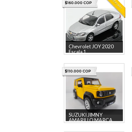
Destacado
$160.000 COP
Chevrolet JOY 2020
Escala 1...
Chevrolet JOY 2020 Escala
1/43 Marca Ixo- La tienda más
grande en línea de C...
$110.000 COP
SUZUKI JIMNY
AMARILLO MARCA...
SUZUKI JIMNY AMARILLO