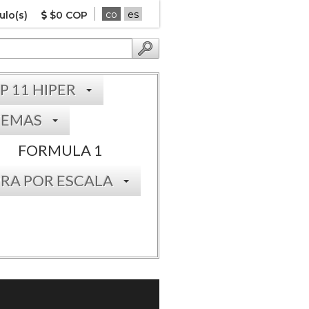
co
es
ulo(s)
$0 COP
P 11 HIPER
TEMAS
FORMULA 1
RA POR ESCALA