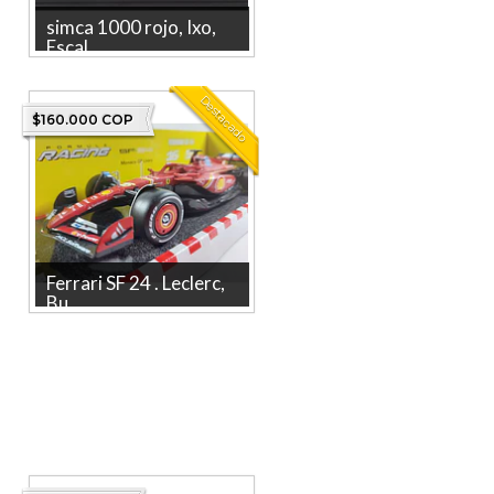
simca 1000 rojo, Ixo,
Escal...
simca 1000 rojo, Ixo, Escala 1-
24 La tienda mas grande en
Destacado
línea de Colombia. ...
$160.000 COP
Ferrari SF 24 . Leclerc,
Bu...
Descubre el Ferrari SF21 C.
Leclerc de Burago en escala
1:43, una pieza ideal...