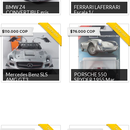
BMW Z4
FERRARI LAFERRARI
CONVERTIBLE gris ,
Escala 1/...
M...
Descubre el modelo a escala
1/43 del Ferrari LaFerrari,
BMW Z4 CONVERTIBLE gris ,
Destacado
Destacado
fabricado por la reco...
MARCA KINSMART , ESCALA
$110.000 COP
$76.000 COP
1-34 Producto licenciado P...
Mercedes Benz SLS
PORSCHE 550
AMG GT3, ...
SPYDER 1955 Mar...
Descubre el impresionante
Descubre el PORSCHE 550
Mercedes Benz SLS AMG GT3
SPYDER 1955 de la reconocida
de MOTOR MAX, una pieza
marca Majorette, un...
d...