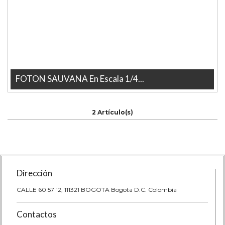
FOTON SAUVANA En Escala 1/4...
FOTON SAUVANA En Escala 1/43 De Coleccion Marca Ixo La tienda
mas grande en linea ...
2 Artículo(s)
Dirección
CALLE 60 57 12, 111321 BOGOTA Bogota D.C. Colombia
Contactos