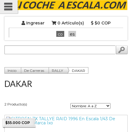
Ingresar
0 Artículo(s)
$0 COP
co
es
Inicio
De Carreras
RALLY
DAKAR
DAKAR
2 Producto(s)
$55.000 COP