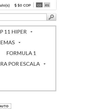
co
es
ulo(s)
$0 COP
P 11 HIPER
TEMAS
FORMULA 1
RA POR ESCALA
IAUTO