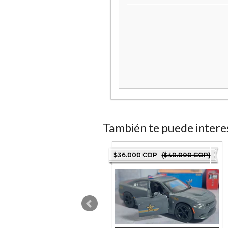
También te puede intere
5.000 COP
($50.000 COP)
$36.000 COP
($40.000 COP)