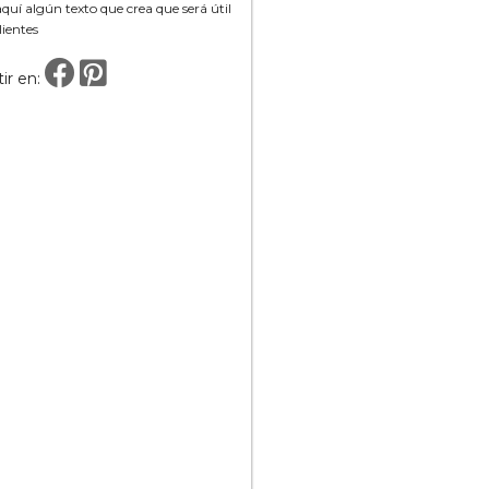
uí algún texto que crea que será útil
lientes
ir en: