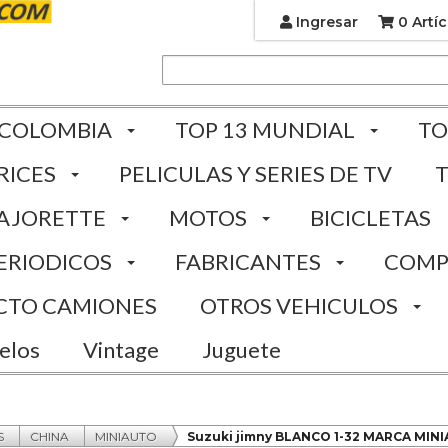
Ingresar
0 Artíc
 COLOMBIA
TOP 13 MUNDIAL
TO
RICES
PELICULAS Y SERIES DE TV
AJORETTE
MOTOS
BICICLETAS
ERIODICOS
FABRICANTES
COMP
CTO CAMIONES
OTROS VEHICULOS
elos
Vintage
Juguete
S
CHINA
MINIAUTO
Suzuki jimny BLANCO 1-32 MARCA MIN