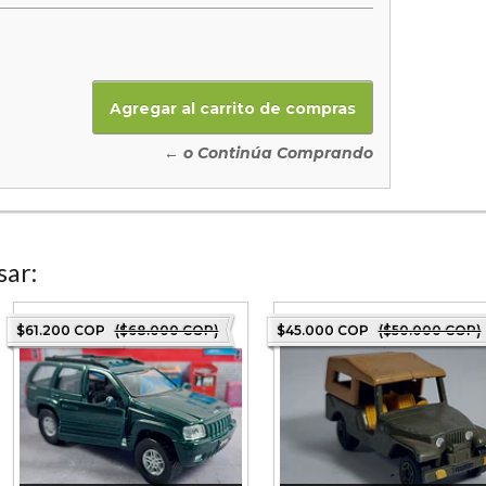
← o Continúa Comprando
sar:
$61.200 COP
($68.000 COP)
$45.000 COP
($50.000 COP)