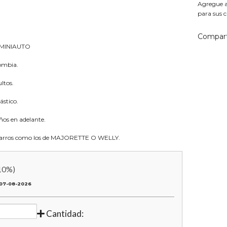
Agregue aq
para sus c
Compart
 MINIAUTO
lombia.
ltos.
ástico.
os en adelante.
na carros como los de MAJORETTE O WELLY.
10
%)
07-08-2026
Cantidad: