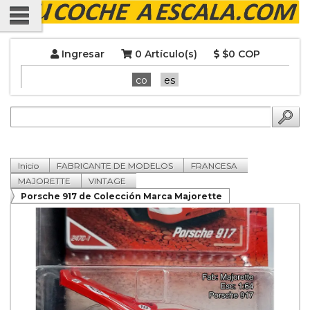
Ingresar
0 Artículo(s)
$0 COP
co
es
Inicio
FABRICANTE DE MODELOS
FRANCESA
MAJORETTE
VINTAGE
Porsche 917 de Colección Marca Majorette