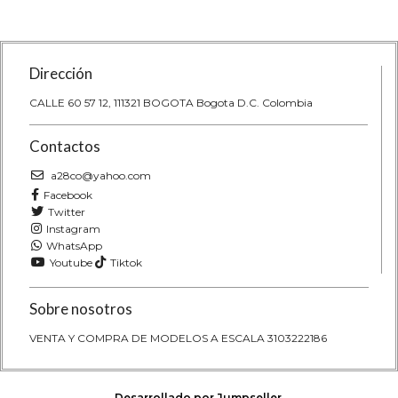
calidad, fabricado por No...
calidad, f
Dirección
CALLE 60 57 12, 111321 BOGOTA Bogota D.C. Colombia
Contactos
a28co@yahoo.com
Facebook
Twitter
Instagram
WhatsApp
Youtube
Tiktok
Sobre nosotros
VENTA Y COMPRA DE MODELOS A ESCALA 3103222186
Desarrollado por Jumpseller
.