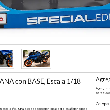
Agreg
ANA con BASE, Escala 1/18
Agregue aq
para sus c
Compart
cala 1/18, una pieza de colección ideal para los aficionados a