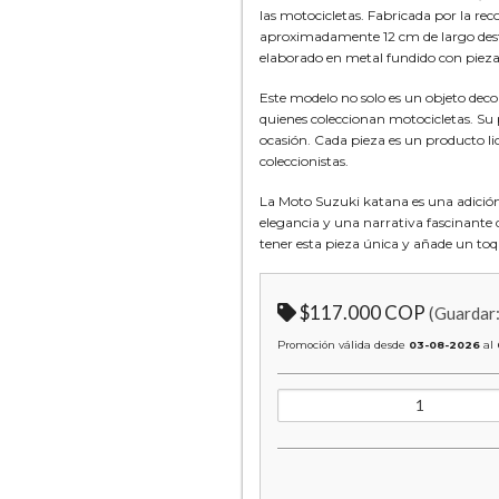
las motocicletas. Fabricada por la re
aproximadamente 12 cm de largo desta
elaborado en metal fundido con piezas
Este modelo no solo es un objeto deco
quienes coleccionan motocicletas. Su 
ocasión. Cada pieza es un producto lic
coleccionistas.
La Moto Suzuki katana es una adición 
elegancia y una narrativa fascinante 
tener esta pieza única y añade un toqu
$117.000 COP
(Guardar
Promoción válida desde
03-08-2026
al