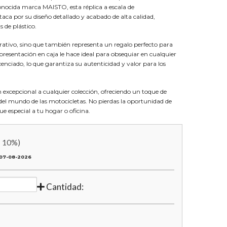
conocida marca MAISTO, esta réplica a escala de
ca por su diseño detallado y acabado de alta calidad,
 de plástico.
rativo, sino que también representa un regalo perfecto para
presentación en caja le hace ideal para obsequiar en cualquier
enciado, lo que garantiza su autenticidad y valor para los
excepcional a cualquier colección, ofreciendo un toque de
del mundo de las motocicletas. No pierdas la oportunidad de
e especial a tu hogar o oficina.
:
10
%)
07-08-2026
Cantidad: