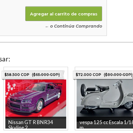
← o Continúa Comprando
sar:
$58.500 COP
($65.000 COP)
$72.000 COP
($80.000 COP)
Nissan GT R BNR34
vespa 125 cc Escala 1/1
Skyline 2...
m...