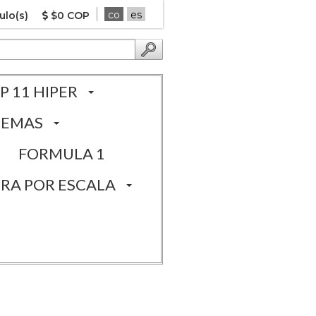
co
es
ulo(s)
$0 COP
P 11 HIPER
TEMAS
FORMULA 1
RA POR ESCALA