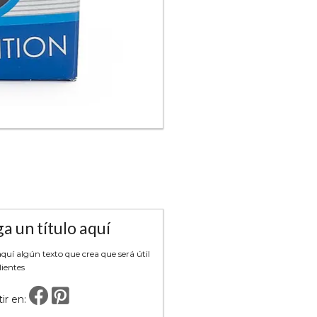
a un título aquí
uí algún texto que crea que será útil
lientes
ir en: