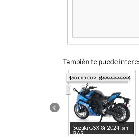
También te puede intere
7.000 COP
($30.000 COP)
$90.000 COP
($100.000 COP)
Honda Moto Copo Hot
Suzuki GSX-8r 2024, sin
Wheels,...
BAS...