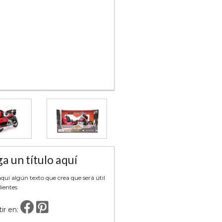
a un título aquí
uí algún texto que crea que será útil
lientes
ir en: