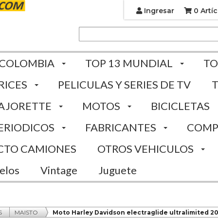
Ingresar
0 Artíc
 COLOMBIA
TOP 13 MUNDIAL
TO
RICES
PELICULAS Y SERIES DE TV
AJORETTE
MOTOS
BICICLETAS
ERIODICOS
FABRICANTES
COMP
CTO CAMIONES
OTROS VEHICULOS
elos
Vintage
Juguete
S
MAISTO
Moto Harley Davidson electraglide ultralimited 201