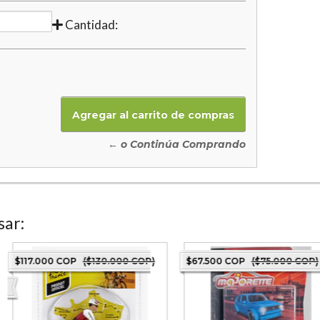
Cantidad:
← o Continúa Comprando
sar:
$117.000 COP
($130.000 COP)
$67.500 COP
($75.000 COP)