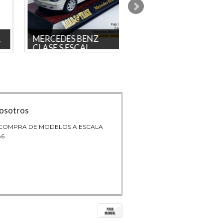
MERCEDES BENZ
Transmilenio NAR
CLASE S ESCAL...
Mais...
,
Marca MAISTO La tienda más
Transmilenio F NARANJA, M
grande en línea de Colombia.
Escala 1-64 La tienda más g
Producto licenciado y NUEVO Pi...
en linea de Colombia. ...
osotros
 COMPRA DE MODELOS A ESCALA
86