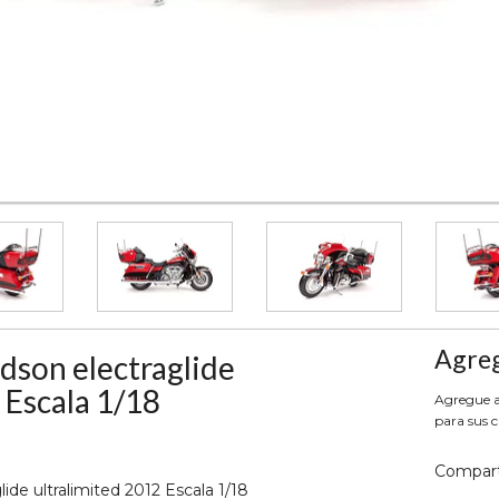
Agreg
dson electraglide
 Escala 1/18
Agregue aq
para sus c
Compart
ide ultralimited 2012 Escala 1/18