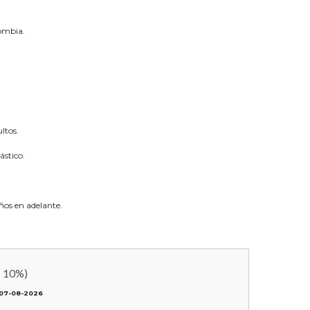
lombia.
ltos.
ástico.
os en adelante.
:
10
%)
07-08-2026