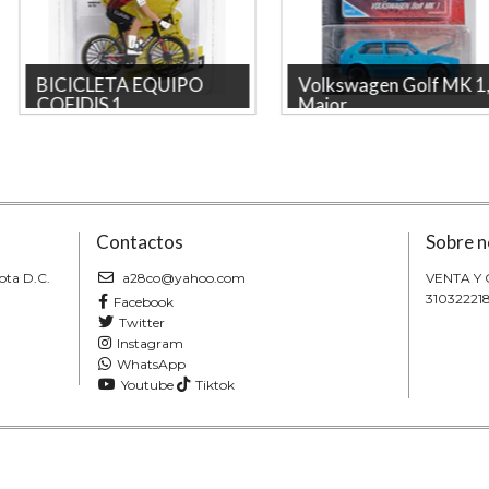
BICICLETA EQUIPO
Volkswagen Golf MK 1,
COFIDIS 1...
Major...
Bicicleta con corredor del equipo
Volkswagen Golf MK 1, Majorette
cofidis— merchandise oficial
Escala 1-64 • Marca Majorette •
marca Solido. Pieza cole...
Producto licenciado. •...
Contactos
Sobre n
ota D.C.
a28co@yahoo.com
VENTA Y
31032221
Facebook
Twitter
Instagram
WhatsApp
Youtube
Tiktok