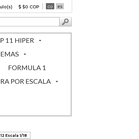
co
es
ulo(s)
$0 COP
P 11 HIPER
TEMAS
FORMULA 1
RA POR ESCALA
2 Escala 1/18