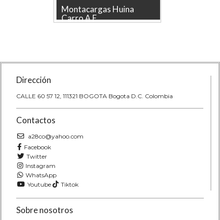
380
Montacargas Huina
VOLK
Carro A E...
1997 1
 tienda
MONTACARGAS HUINA, La tienda
VOLKSWA
ombia.
más grande en línea de Colombia.
MARCA IX
Marca HUINA Producto lice...
en línea d
Dirección
CALLE 60 57 12, 111321 BOGOTA Bogota D.C. Colombia
Contactos
a28co@yahoo.com
Facebook
Twitter
Instagram
WhatsApp
Youtube
Tiktok
Sobre nosotros