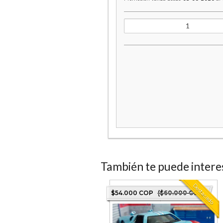
También te puede intere
Destacado
5.000 COP
($50.000 COP)
$54.000 COP
($60.000 COP)