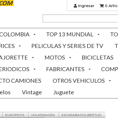
Ingresar
0 Artíc
 COLOMBIA
TOP 13 MUNDIAL
TO
RICES
PELICULAS Y SERIES DE TV
AJORETTE
MOTOS
BICICLETAS
ERIODICOS
FABRICANTES
COMP
CTO CAMIONES
OTROS VEHICULOS
elos
Vintage
Juguete
EUROPEOS
VOLKSWAGEN
ESCARABAJOS (BEETLE)