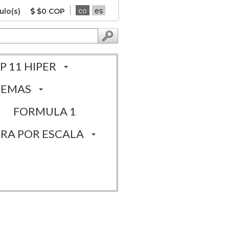
co
es
ulo(s)
$0 COP
P 11 HIPER
TEMAS
FORMULA 1
RA POR ESCALA