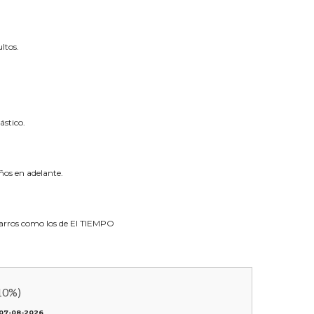
ltos.
ástico.
os en adelante.
 carros como los de El TIEMPO
10
%)
07-08-2026