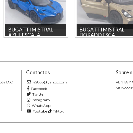
BUGATTI MISTRAL
BUGATTI MISTRAL
AZUL ESCALA...
DORADO ESCA...
BUGATTI MISTRAL azul ESCALA
BUGATTI MISTRAL DORADO
1/36 ,MARCA KINSMART Producto
ESCALA 1/36 ,MARCA KINSMART
licencado. Pieza coleccionabl...
Producto licencado. Pieza
colecciona...
Contactos
Sobre n
ota D.C.
a28co@yahoo.com
VENTA Y
31032221
Facebook
Twitter
Instagram
WhatsApp
Youtube
Tiktok