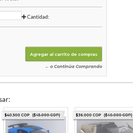
Cantidad:
← o Continúa Comprando
sar:
$40.500 COP
($45.000 COP)
$36.000 COP
($40.000 COP)