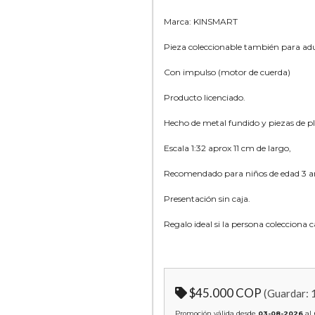
Marca: KINSMART
Pieza coleccionable también para adu
Con impulso (motor de cuerda)
Producto licenciado.
Hecho de metal fundido y piezas de pl
Escala 1:32 aprox 11 cm de largo,
Recomendado para niños de edad 3 añ
Presentación sin caja.
Regalo ideal si la persona colecciona
$45.000 COP
(Guardar:
Promoción válida desde
03-08-2026
al