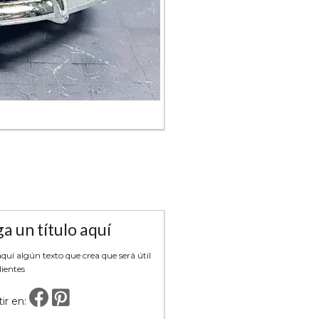
a un título aquí
uí algún texto que crea que será útil
lientes
ir en: