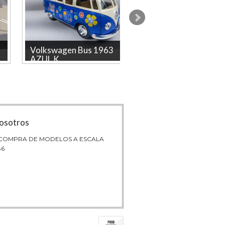
Volkswagen Bus 1963
Mini Cooper S ROJ
AZUL K...
bandera,...
Volkswagen Bus 1963, Kinsmart,
Mini Cooper S ROJO, Escala
Escala 1-34 PAZ La tienda más
marca kinsmart Pieza
grande en línea de Colomb...
coleccionable también para
adulto...
osotros
 COMPRA DE MODELOS A ESCALA
86