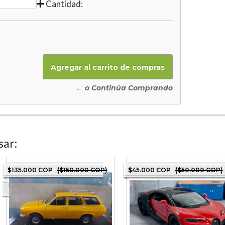
Cantidad:
← o Continúa Comprando
sar:
$135.000 COP
($150.000 COP)
$45.000 COP
($50.000 COP)