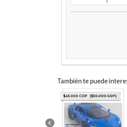
También te puede intere
4.000 COP
($60.000 COP)
$45.000 COP
($50.000 COP)