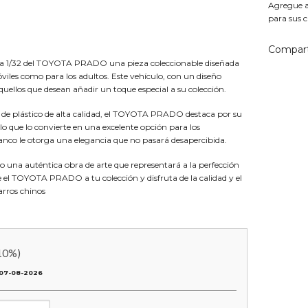
Agregue aq
para sus c
Compart
ala 1/32 del TOYOTA PRADO una pieza coleccionable diseñada
iles como para los adultos. Este vehículo, con un diseño
aquellos que desean añadir un toque especial a su colección.
 de plástico de alta calidad, el TOYOTA PRADO destaca por su
, lo que lo convierte en una excelente opción para los
lanco le otorga una elegancia que no pasará desapercibida.
no una auténtica obra de arte que representará a la perfección
de el TOYOTA PRADO a tu colección y disfruta de la calidad y el
arros chinos
10
%)
07-08-2026