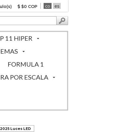
co
es
ulo(s)
$0 COP
P 11 HIPER
TEMAS
FORMULA 1
RA POR ESCALA
 2025 Luces LED