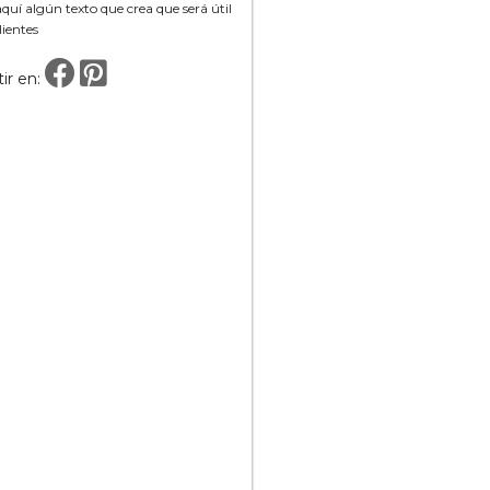
uí algún texto que crea que será útil
lientes
ir en: