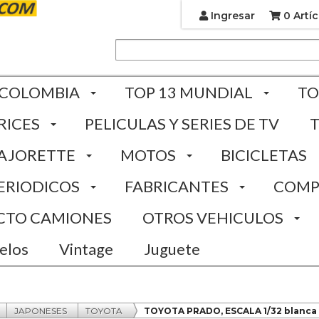
Ingresar
0 Artíc
 COLOMBIA
TOP 13 MUNDIAL
TO
RICES
PELICULAS Y SERIES DE TV
AJORETTE
MOTOS
BICICLETAS
ERIODICOS
FABRICANTES
COMP
CTO CAMIONES
OTROS VEHICULOS
elos
Vintage
Juguete
JAPONESES
TOYOTA
TOYOTA PRADO, ESCALA 1/32 blanca