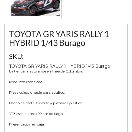
TOYOTA GR YARIS RALLY 1
HYBRID 1/43 Burago
SKU:
TOYOTA GR YARIS RALLY 1 HYBRID 1/43 Burago
La tienda mas grande en linea de Colombia.
Producto licenciado.
Pieza coleccionable para adultos.
Hecho de metal fundido y piezas de plástico.
1/43 escala aprox 10 cm de largo,
Presentación en caja.