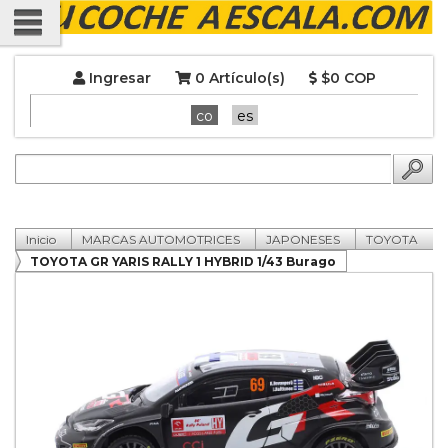
Ingresar
0 Artículo(s)
$0 COP
co
es
Inicio
MARCAS AUTOMOTRICES
JAPONESES
TOYOTA
TOYOTA GR YARIS RALLY 1 HYBRID 1/43 Burago