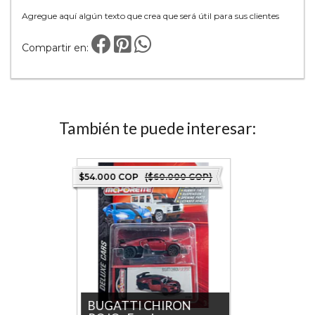
Agregue aquí algún texto que crea que será útil para sus clientes
Compartir en:
También te puede interesar:
 COP)
$54.000 COP
($60.000 COP)
$54.000 
ala 1-
BUGATTI CHIRON
Renaul