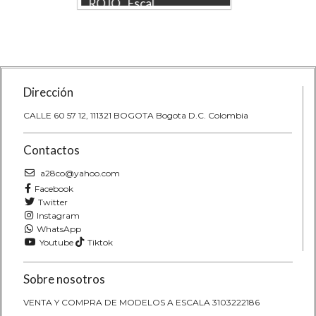
ROJO , Escal...
Escal...
4 marca
Bugatti Chiron rojo a escala 1:64 de
Renault K
ia del
MAJORETTE — réplica
1/64 de l
coleccionable y juguete de la ...
coleccion
Dirección
CALLE 60 57 12, 111321 BOGOTA Bogota D.C. Colombia
Contactos
a28co@yahoo.com
Facebook
Twitter
Instagram
WhatsApp
Youtube
Tiktok
Sobre nosotros
VENTA Y COMPRA DE MODELOS A ESCALA 3103222186