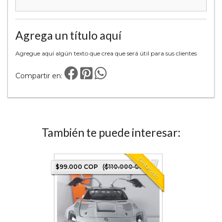
Agrega un título aquí
Agregue aquí algún texto que crea que será útil para sus clientes
Compartir en:
También te puede interesar:
Destacado
0 COP)
$99.000 COP
($110.000 COP)
$54.000 