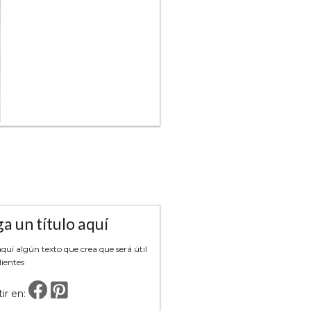
a un título aquí
uí algún texto que crea que será útil
lientes
ir en: