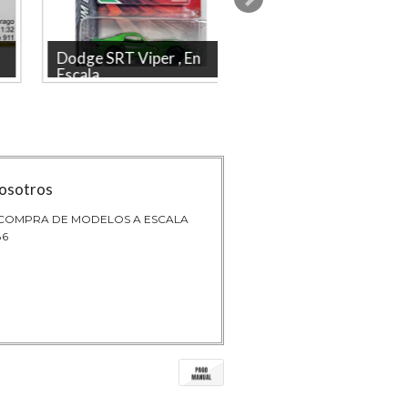
Dodge SRT Viper , En
Formula 1 Lotus 72
Escala...
Emerso...
Descubre el impresionante
Descubre el Formula 1 Lotu
modelo a escala 1/64 del Dodge
de Emerson Fittipaldi a esca
SRT Viper de MAJORETTE, una pi...
1/43, un modelo exclusiv...
osotros
 COMPRA DE MODELOS A ESCALA
86