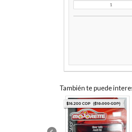
También te puede intere
Destacado
44.000 COP
($160.000 COP)
$16.200 COP
($18.000 COP)