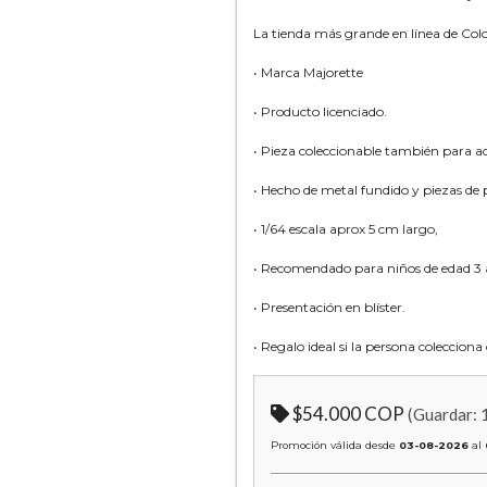
La tienda más grande en línea de Co
• Marca Majorette
• Producto licenciado.
• Pieza coleccionable también para ad
• Hecho de metal fundido y piezas de p
• 1/64 escala aprox 5 cm largo,
• Recomendado para niños de edad 3 
• Presentación en blíster.
• Regalo ideal si la persona coleccion
$54.000 COP
(Guardar:
Promoción válida desde
03-08-2026
al