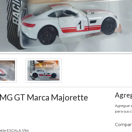
Agreg
MG GT Marca Majorette
Agregue aq
para sus c
Compart
ette ESCALA 1/64