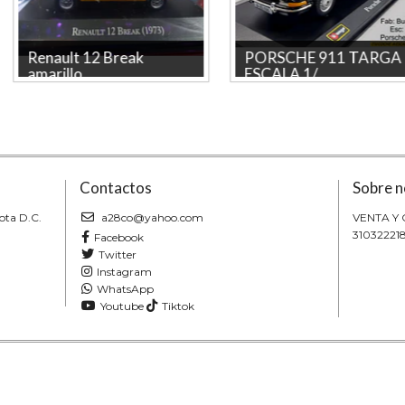
Renault 12 Break
PORSCHE 911 TARGA
amarillo, ...
ESCALA 1/...
Renault 12 Break, Ixo, Escala 1-43
PORSCHE 911 TARGA ESCALA
La tienda más grande en línea de
1/32, MARCA BURAGO La tienda
Colombia. Marca IXO...
mas grande en linea de Colombia.
...
Contactos
Sobre n
ota D.C.
a28co@yahoo.com
VENTA Y
31032221
Facebook
Twitter
Instagram
WhatsApp
Youtube
Tiktok