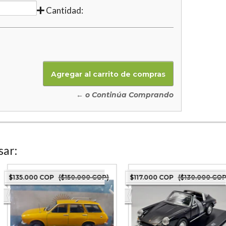
Cantidad:
← o Continúa Comprando
sar:
$135.000 COP
($150.000 COP)
$117.000 COP
($130.000 COP