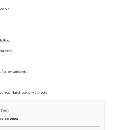
lombia.
ultos.
lástico.
años en adelante.
a carros Matchbox o Majorette.
10
%)
07-08-2026