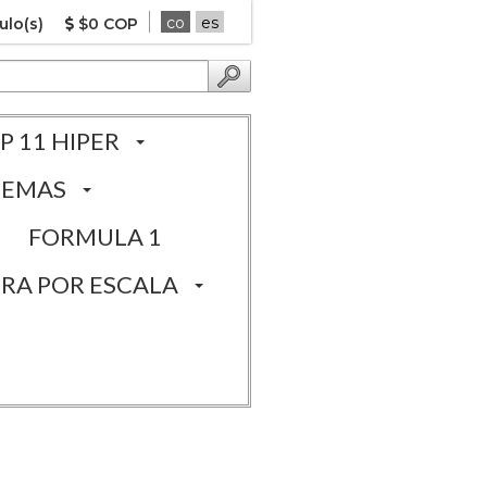
co
es
ulo(s)
$0 COP
P 11 HIPER
TEMAS
FORMULA 1
RA POR ESCALA