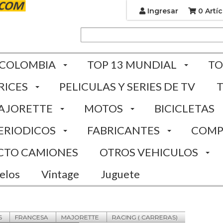
Ingresar
0 Artíc
 COLOMBIA
TOP 13 MUNDIAL
TO
RICES
PELICULAS Y SERIES DE TV
AJORETTE
MOTOS
BICICLETAS
ERIODICOS
FABRICANTES
COMP
CTO CAMIONES
OTROS VEHICULOS
elos
Vintage
Juguete
S
FRANCESA
MAJORETTE
RACING ( CARRERAS)