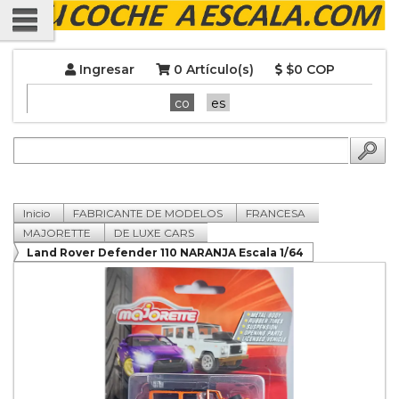
Ingresar
0 Artículo(s)
$0 COP
co
es
Inicio
FABRICANTE DE MODELOS
FRANCESA
MAJORETTE
DE LUXE CARS
Land Rover Defender 110 NARANJA Escala 1/64