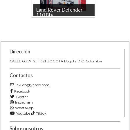
er 90
Land Rover Defender
Tracto
110 Bla...
Colecc.
 A
LAND ROVER DEFENDER 110 A
TRACTOR 
Escala De Coleccion marca
Colecció
ande en
majorette La tienda más grande en
tienda má
l...
Dirección
CALLE 60 57 12, 111321 BOGOTA Bogota D.C. Colombia
Contactos
a28co@yahoo.com
Facebook
Twitter
Instagram
WhatsApp
Youtube
Tiktok
Sobre nosotros