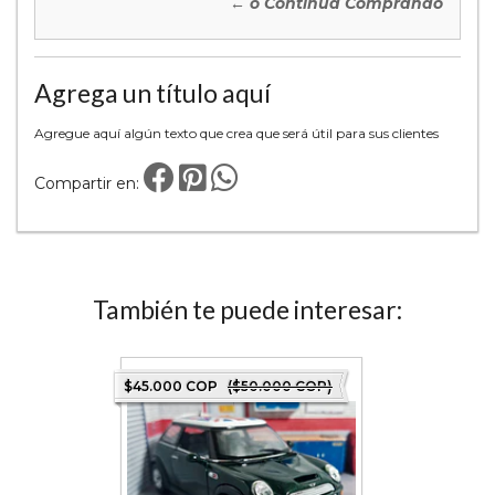
← o Continúa Comprando
Agrega un título aquí
Agregue aquí algún texto que crea que será útil para sus clientes
Compartir en:
También te puede interesar:
 COP)
$45.000 COP
($50.000 COP)
$54.000 