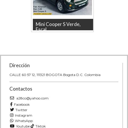
20
Mini Cooper S Verde,
VOLK
Escal...
ESCAR
t 2020
Mini Cooper S Verde, Escala 1/28
VOLKSW
orette,
marca kinsmart 12cm largo,Pieza
TABLA DE 
coleccionable tambié...
MAJORETT
Dirección
CALLE 60 57 12, 111321 BOGOTA Bogota D.C. Colombia
Contactos
a28co@yahoo.com
Facebook
Twitter
Instagram
WhatsApp
Youtube
Tiktok