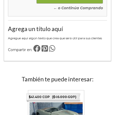
← o Continúa Comprando
Agrega un título aquí
Agregue aquí algún texto que crea que será útil para sus clientes
Compartir en:
También te puede interesar:
0 COP)
$41.400 COP
($46.000 COP)
$43.200 