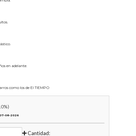
lombia.
ltos.
ástico.
os en adelante.
 carros como los de El TIEMPO
10
%)
07-08-2026
Cantidad: