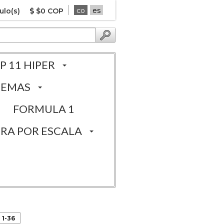
co
es
ulo(s)
$0 COP
P 11 HIPER
TEMAS
FORMULA 1
RA POR ESCALA
 1-36