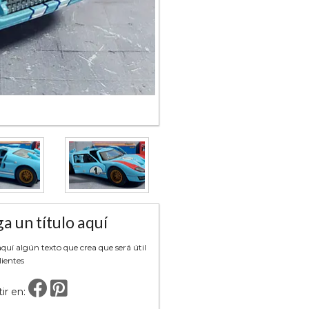
a un título aquí
uí algún texto que crea que será útil
lientes
ir en: