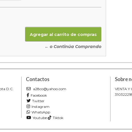
← o Continúa Comprando
Contactos
Sobre n
ota D.C.
a28co@yahoo.com
VENTA Y
31032221
Facebook
Twitter
Instagram
WhatsApp
Youtube
Tiktok