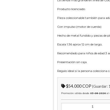
La tienda más grande en línea de Co
Producto licenciado.
Pieza coleccionable también para adu
Con impulso (motor de cuerda)
Hecho de metal fundido y piezas de pl
Escala 1:36 aprox 12 cm de largo,
Recomendado para niños de edad 3 añ
Presentación sin caja.
Regalo ideal si la persona colecciona
$54.000 COP
(Guardar:
Promoción válida desde
03-08-2026
al