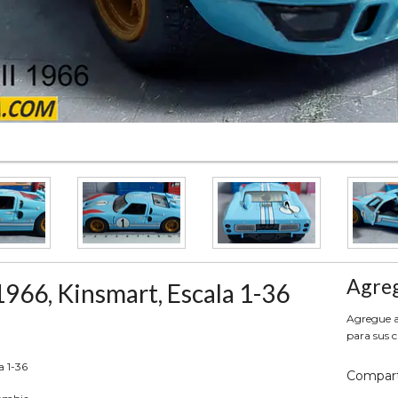
Agreg
966, Kinsmart, Escala 1-36
Agregue aq
para sus c
a 1-36
Compart