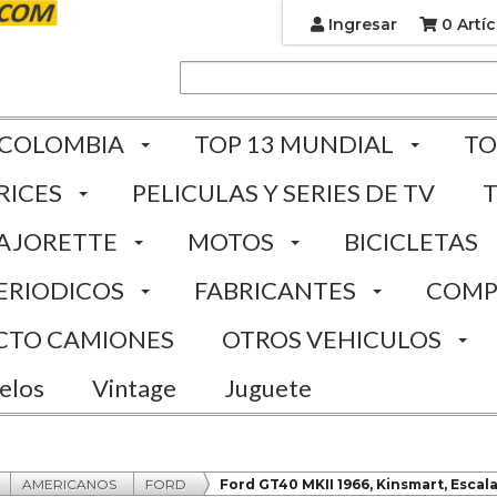
Ingresar
0 Artíc
 COLOMBIA
TOP 13 MUNDIAL
TO
RICES
PELICULAS Y SERIES DE TV
AJORETTE
MOTOS
BICICLETAS
ERIODICOS
FABRICANTES
COMP
CTO CAMIONES
OTROS VEHICULOS
elos
Vintage
Juguete
AMERICANOS
FORD
Ford GT40 MKII 1966, Kinsmart, Escala