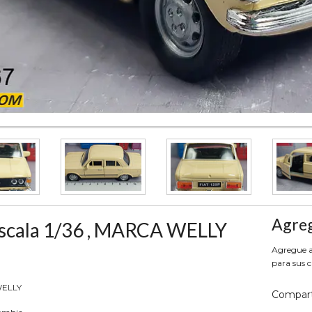
Agreg
Escala 1/36 , MARCA WELLY
Agregue aq
para sus c
 WELLY
Compart