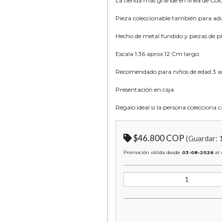
La tienda mas grande en linea de Co
Pieza coleccionable también para ad
Hecho de metal fundido y piezas de pl
Escala 1:36 aprox 12 Cm largo.
Recomendado para niños de edad 3 añ
Presentación en caja
Regalo ideal si la persona colecciona
$46.800 COP
(Guardar:
Promoción válida desde
03-08-2026
al