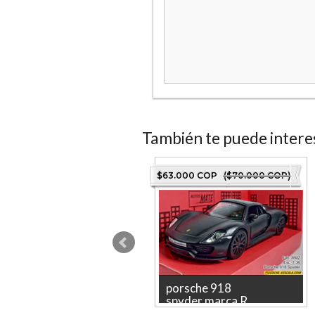
También te puede intere
6.000 COP
($40.000 COP)
$63.000 COP
($70.000 COP)
PORSCHE 911
porsche 918
CARRERA S SIN ...
spyder,marca R...