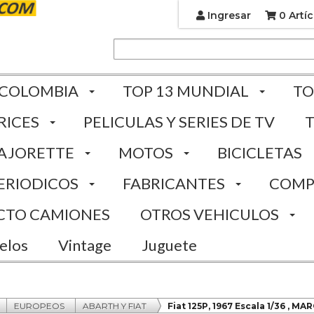
Ingresar
0 Artíc
 COLOMBIA
TOP 13 MUNDIAL
TO
RICES
PELICULAS Y SERIES DE TV
AJORETTE
MOTOS
BICICLETAS
ERIODICOS
FABRICANTES
COMP
CTO CAMIONES
OTROS VEHICULOS
elos
Vintage
Juguete
EUROPEOS
ABARTH Y FIAT
Fiat 125P, 1967 Escala 1/36 , M