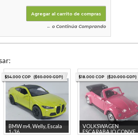
← o Continúa Comprando
sar:
$54.000 COP
($60.000 COP)
$18.000 COP
($20.000 COP)
BMW m4, Welly, Escala
VOLKSWAGEN
1-36
ESCARABAJO CONVE..