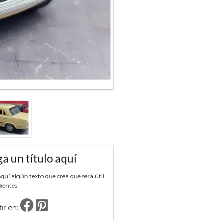
a un título aquí
uí algún texto que crea que será útil
lientes
ir en: