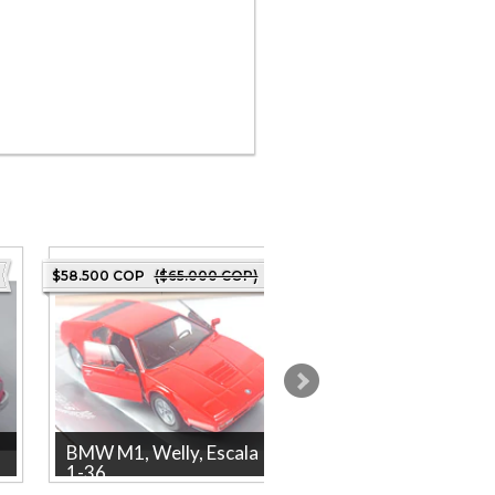
$58.500 COP
($65.000 COP)
$45.000 COP
($50.000 
BMW M1, Welly, Escala
Peugeot 208 Escala
.
1-36
1/64, Ma...