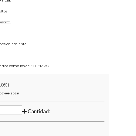
lombia.
ultos
ástico.
os en adelante.
 carros como los de El TIEMPO.
10
%)
07-08-2026
Cantidad: