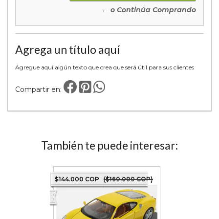
← o Continúa Comprando
Agrega un título aquí
Agregue aquí algún texto que crea que será útil para sus clientes
Compartir en:
También te puede interesar:
COP)
$144.000 COP
($160.000 COP)
$27.000 