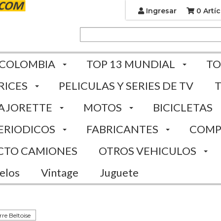
Ingresar
0 Artíc
 COLOMBIA
TOP 13 MUNDIAL
TO
RICES
PELICULAS Y SERIES DE TV
AJORETTE
MOTOS
BICICLETAS
ERIODICOS
FABRICANTES
COMP
CTO CAMIONES
OTROS VEHICULOS
elos
Vintage
Juguete
rre Beltoise