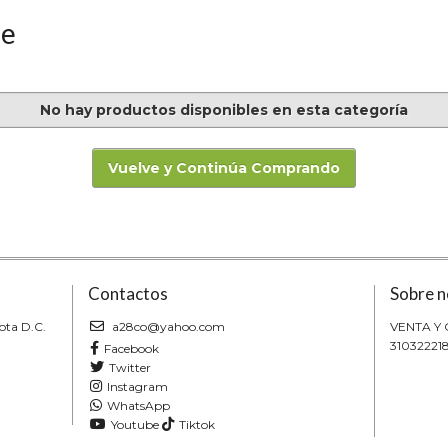
se
No hay productos disponibles en esta categoría
Vuelve y Continúa Comprando
Contactos
Sobre n
ota D.C.
a28co@yahoo.com
VENTA Y
31032221
Facebook
Twitter
Instagram
WhatsApp
Youtube
Tiktok