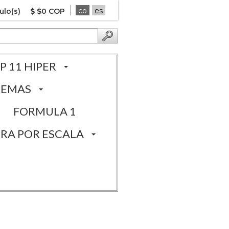
co
es
ulo(s)
$0 COP
P 11 HIPER
TEMAS
FORMULA 1
RA POR ESCALA