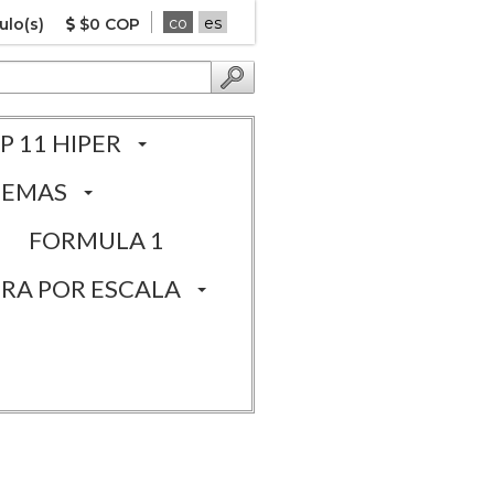
co
es
ulo(s)
$0 COP
P 11 HIPER
TEMAS
FORMULA 1
RA POR ESCALA