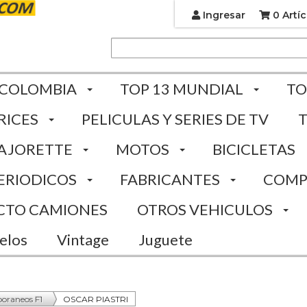
Ingresar
0 Artíc
 COLOMBIA
TOP 13 MUNDIAL
TO
RICES
PELICULAS Y SERIES DE TV
AJORETTE
MOTOS
BICICLETAS
ERIODICOS
FABRICANTES
COMP
CTO CAMIONES
OTROS VEHICULOS
elos
Vintage
Juguete
oraneos F1
OSCAR PIASTRI