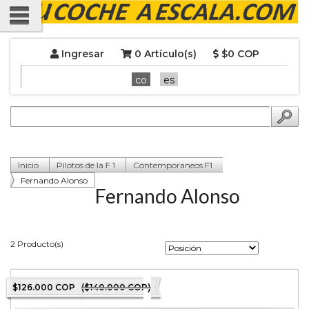
Ingresar
0 Artículo(s)
$0 COP
co
es
Inicio
Pilotos de la F 1
Contemporaneos F1
Fernando Alonso
Fernando Alonso
2 Producto(s)
$126.000 COP
($140.000 COP)