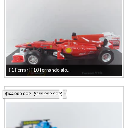
F1 Ferrari F10 fernando alo...
Descubre el F1 Ferrari F10 fernando alonso, Burago, Escala 1-43,
una pieza impresionant...
$144.000 COP
($160.000 COP)