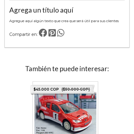
Agrega un título aquí
Agregue aquí algún texto que crea que será útil para sus clientes
Compartir en:
También te puede interesar:
0 COP)
$45.000 COP
($50.000 COP)
$36.000 