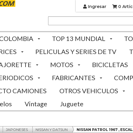
Ingresar
0 Artíc
 COLOMBIA
TOP 13 MUNDIAL
TO
RICES
PELICULAS Y SERIES DE TV
AJORETTE
MOTOS
BICICLETAS
ERIODICOS
FABRICANTES
COMP
CTO CAMIONES
OTROS VEHICULOS
elos
Vintage
Juguete
JAPONESES
NISSAN Y DATSUN
NISSAN PATROL 1967 , ESCA