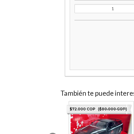
También te puede intere
80.000 COP
($200.000 COP)
$72.000 COP
($80.000 COP)