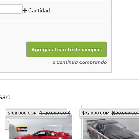
Cantidad:
← o Continúa Comprando
sar:
$108.000 COP
($120.000 COP)
$72.000 COP
($80.000 COP)