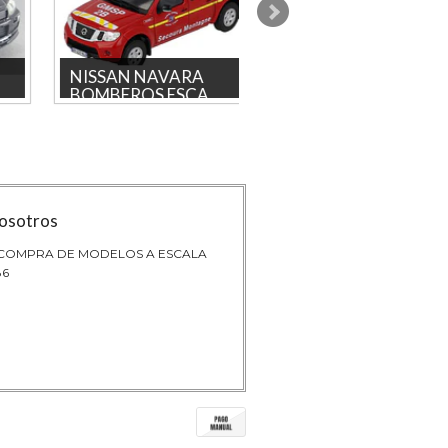
NISSAN NAVARA
FORD EXPLORER 2
BOMBEROS ESCA...
Marca: G...
NISSAN NAVARA BOMBEROS
FORD EXPLORER 2024 Mar
ESCALA 1/43 MARCA IXOLa tienda
GREENLIGHT 1/64 Product
más grande en linea de Colombia.
NUEVO Producto licenciado
...
tienda...
osotros
 COMPRA DE MODELOS A ESCALA
86