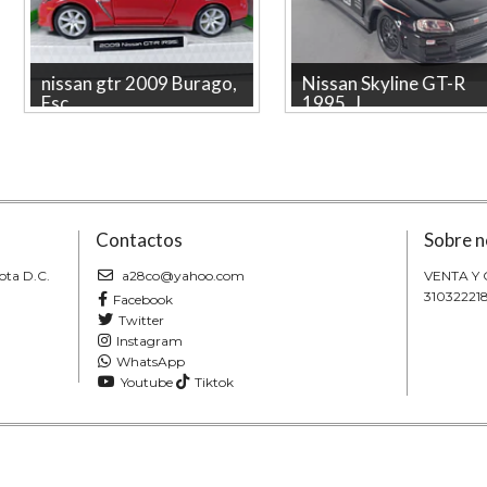
nissan gtr 2009 Burago,
Nissan Skyline GT-R
Esc...
1995, J...
nissan gtr 2009 Burago, Escala 1-
Descubre el Nissan Skyline GT-R
32 La tienda mas grande en linea
(BCNR34) 1995 de la marca Jada,
de Colombia. Pieza co...
un impresionante modelo...
Contactos
Sobre n
ota D.C.
a28co@yahoo.com
VENTA Y
31032221
Facebook
Twitter
Instagram
WhatsApp
Youtube
Tiktok