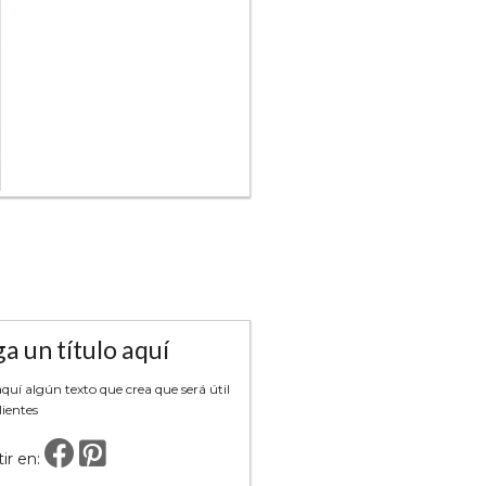
a un título aquí
uí algún texto que crea que será útil
lientes
ir en: