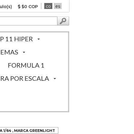
co
es
ulo(s)
$0 COP
P 11 HIPER
TEMAS
FORMULA 1
RA POR ESCALA
LA 1/64 , MARCA GREENLIGHT