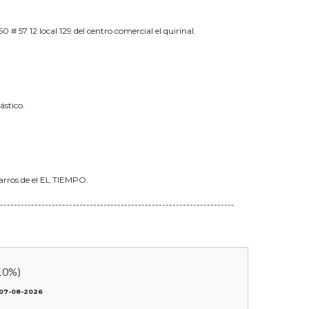
 # 57 12 local 129 del centro comercial el quirinal.
ástico.
carros de el EL TIEMPO.
--------------------------------------------------------------------
10
%)
07-08-2026