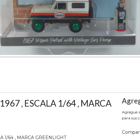
Agreg
967 , ESCALA 1/64 , MARCA
Agregue aq
para sus c
Compart
LA 1/64 , MARCA GREENLIGHT