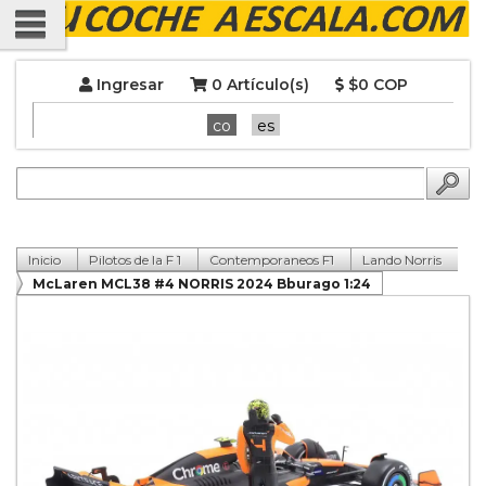
Ingresar
0 Artículo(s)
$0 COP
co
es
Inicio
Pilotos de la F 1
Contemporaneos F1
Lando Norris
McLaren MCL38 #4 NORRIS 2024 Bburago 1:24