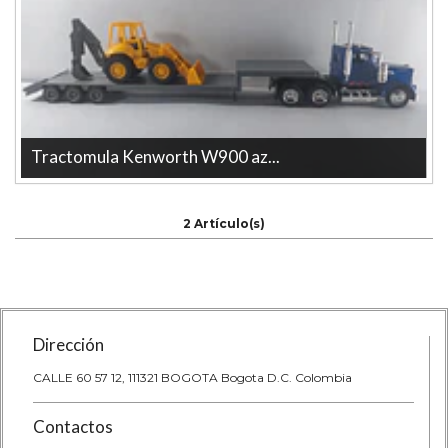
Tractomula Kenworth W900 az...
Tractomula Kenworth W900 azul Con pajarita 1/43 new ray La
tienda mas grande en línea d...
2 Artículo(s)
Dirección
CALLE 60 57 12, 111321 BOGOTA Bogota D.C. Colombia
Contactos