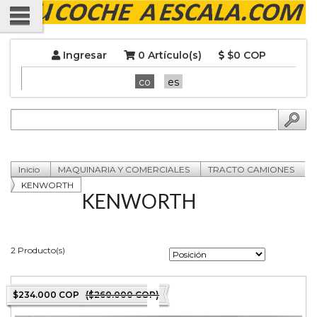
Ingresar
0 Artículo(s)
$0 COP
co
es
Inicio
MAQUINARIA Y COMERCIALES
TRACTO CAMIONES
KENWORTH
KENWORTH
2 Producto(s)
$234.000 COP
($260.000 COP)