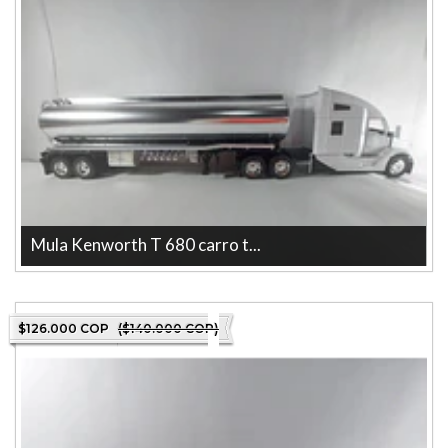
Mula Kenworth T 680 carro t...
Descubre la Mula Kenworth T 680 carro tanque 1/32 blanca , New
Ray un modelo excepciona...
$126.000 COP
($140.000 COP)