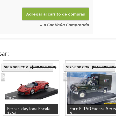
← o Continúa Comprando
sar:
$108.000 COP
($120.000 COP)
$126.000 COP
($140.000 CO
Ferrari daytona Escala
Ford F-150 Fuerza Aere
1/64...
Arg...