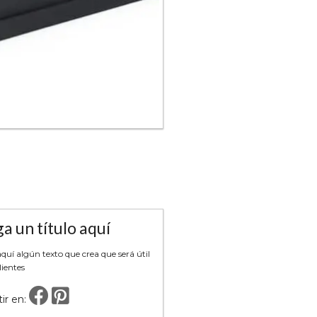
a un título aquí
uí algún texto que crea que será útil
lientes
ir en: