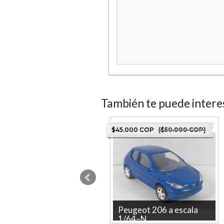
También te puede intere
1.000 COP
($90.000 COP)
$45.000 COP
($50.000 COP)
McLaren 600 LT,
Peugeot 206 a escala
Huadawei, E...
1/64–N...