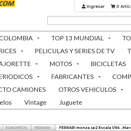
Ingresar
0 Artíc
 COLOMBIA
TOP 13 MUNDIAL
TO
RICES
PELICULAS Y SERIES DE TV
AJORETTE
MOTOS
BICICLETAS
ERIODICOS
FABRICANTES
COMP
CTO CAMIONES
OTROS VEHICULOS
elos
Vintage
Juguete
EUROPEOS
FERRARI
FERRARI monza sp2 Escala 1/64 , Mar