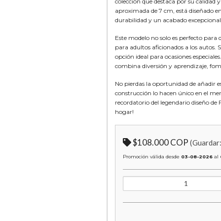
colección que destaca por su calidad 
aproximada de 7 cm, está diseñado en 
durabilidad y un acabado excepcional
Este modelo no solo es perfecto para 
para adultos aficionados a los autos. 
opción ideal para ocasiones especial
combina diversión y aprendizaje, fome
No pierdas la oportunidad de añadir e
construcción lo hacen único en el me
recordatorio del legendario diseño de F
hogar!
$108.000 COP
(Guardar
Promoción válida desde
03-08-2026
al