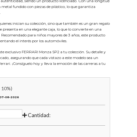
y autenticidad, siendo un producto licenciado. Con una longitud
metal fundido con piezas de plástico, lo que garantiza
.
quienes inician su colección, sino que también es un gran regalo
Se presenta en una elegante caja, lo que lo convierte en una
es. Recomendado para niños mayores de 3 años, este producto
ntando el interés por los automóviles.
ste exclusivo FERRARI Monza SP2 a tu colección. Su detalle y
rcado, asegurando que cada vistazo a este modelo sea un
errari. ¡Consíguelo hoy y lleva la emoción de las carreras a tu
:
10
%)
07-08-2026
Cantidad: