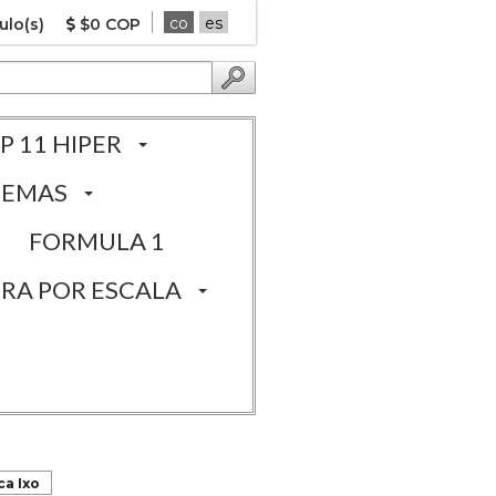
co
es
ulo(s)
$0 COP
P 11 HIPER
TEMAS
FORMULA 1
RA POR ESCALA
ca Ixo