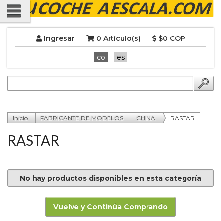
Ingresar
0 Artículo(s)
$0 COP
co
es
Inicio
FABRICANTE DE MODELOS
CHINA
RASTAR
RASTAR
No hay productos disponibles en esta categoría
Vuelve y Continúa Comprando