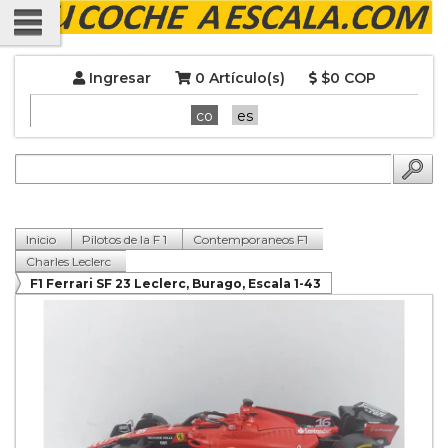
Ingresar
0 Artículo(s)
$0 COP
co
es
Inicio
Pilotos de la F 1
Contemporaneos F1
Charles Leclerc
F1 Ferrari SF 23 Leclerc, Burago, Escala 1-43