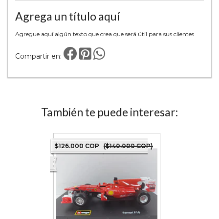
Agrega un título aquí
Agregue aquí algún texto que crea que será útil para sus clientes
Compartir en:
También te puede interesar:
0 COP)
$126.000 COP
($140.000 COP)
$72.000 