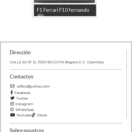
arles
F1 Ferrari F10 fernando
Ferrar
alo...
Esc...
0
Descubre el F1 Ferrari F10
Descubre 
a pieza
fernando alonso, Burago, Escala 1-
atractivo 
43, una pieza impresionant...
de colecci
Dirección
CALLE 60 57 12, 111321 BOGOTA Bogota D.C. Colombia
Contactos
a28co@yahoo.com
Facebook
Twitter
Instagram
WhatsApp
Youtube
Tiktok
Sobre nosotros