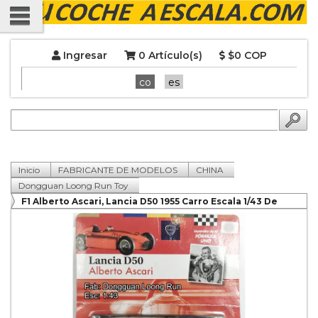
Ingresar
0 Artículo(s)
$0 COP
co
es
Inicio
FABRICANTE DE MODELOS
CHINA
Dongguan Loong Run Toy
F1 Alberto Ascari, Lancia D50 1955 Carro Escala 1/43 De
Colección