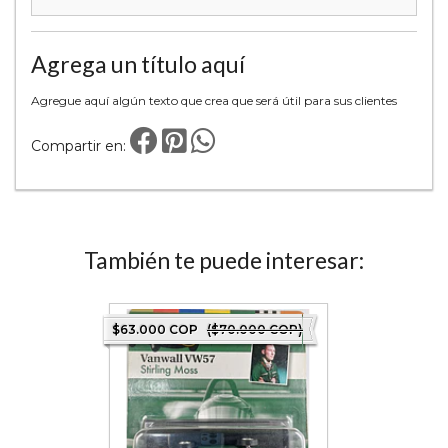
Agrega un título aquí
Agregue aquí algún texto que crea que será útil para sus clientes
Compartir en:
También te puede interesar:
 COP)
$63.000 COP
($70.000 COP)
$63.000 