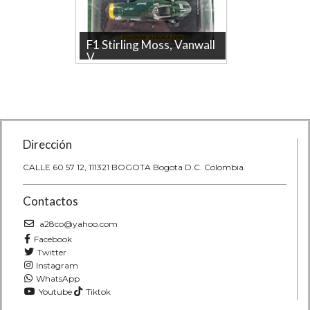
 Team
F1 Stirling Moss, Vanwall
F1 Ala
V...
Mp4...
 de
F1 Stirling Moss, Vanwall Vw57
Descubre
 Team
1957 Carro A Escala 1/43 Colección
1 con el 
..
Marca: Dongguan ...
Alain Pros
Dirección
CALLE 60 57 12, 111321 BOGOTA Bogota D.C. Colombia
Contactos
a28co@yahoo.com
Facebook
Twitter
Instagram
WhatsApp
Youtube
Tiktok