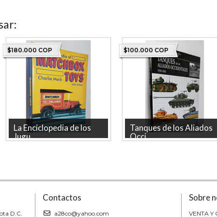
sar:
$180.000 COP
$100.000 COP
La Enciclopedia de los
Tanques de los Aliados
Jugu...
Occi...
La Enciclopedia de los Juguetes
Tanques de los Aliados
Matchbox con Precios, Schiffer
Occidentales 2939-1945, David
Porter, Libsa
Contactos
Sobre n
ota D.C.
a28co@yahoo.com
VENTA Y