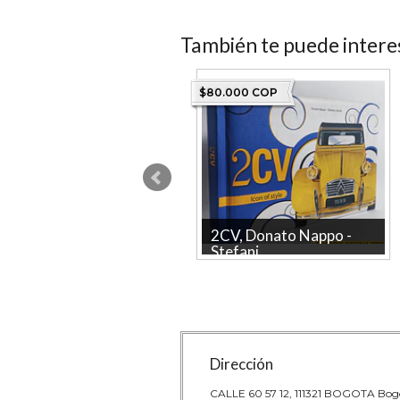
También te puede intere
80.000 COP
$80.000 COP
Carros, el automóvil en
2CV, Donato Nappo -
Col...
Stefani...
Carros, el automóvil en Colombia,
2CV, Donato Nappo - Stefania
Villegas editores
Vairelli en Inglés y Francés,
Tectum Publishers
Dirección
CALLE 60 57 12, 111321 BOGOTA Bog