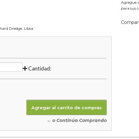
Agregue aq
para sus c
Compart
chard Dredge, Libsa
Cantidad:
← o Continúa Comprando