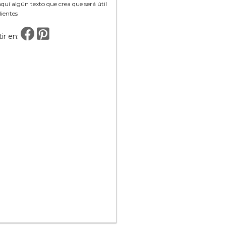
uí algún texto que crea que será útil
lientes
ir en: