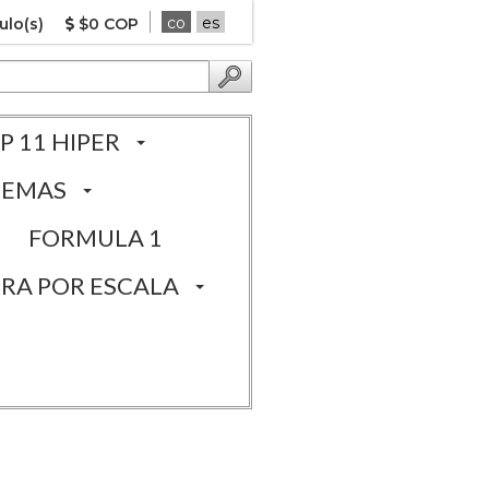
co
es
ulo(s)
$0 COP
P 11 HIPER
TEMAS
FORMULA 1
RA POR ESCALA