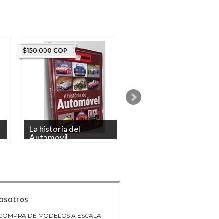
$150.000 COP
$80.000 COP
La historia del
Cadillac La Historia
Automovil. ...
comple...
La historia del Automóvil, Alaude
Cadillac La Historia complet
Volumen 4: Desde inicios de la
Inglés, Bonanza Books
Segunda Guerra Mundial...
osotros
 COMPRA DE MODELOS A ESCALA