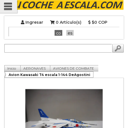
Ingresar
0 Artículo(s)
$0 COP
co
es
Inicio
AERONAVES
AVIONES DE COMBATE
Avion Kawasaki T4 escala 1-144 DeAgostini