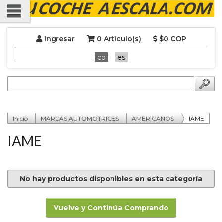
Ingresar
0 Artículo(s)
$0 COP
co
es
Inicio
MARCAS AUTOMOTRICES
AMERICANOS
IAME
IAME
No hay productos disponibles en esta categoría
Vuelve y Continúa Comprando