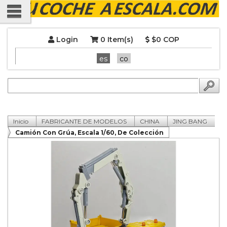
Login
0 Item(s)
$0 COP
es
co
Inicio
FABRICANTE DE MODELOS
CHINA
JING BANG
Camión Con Grúa, Escala 1/60, De Colección