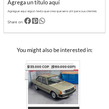
Agrega un título aquí
Agregue aquí algún texto que crea que será útil para sus clientes
Share on:
You might also be interested in:
 COP)
$135.000 COP
($150.000 COP)
$95.000 